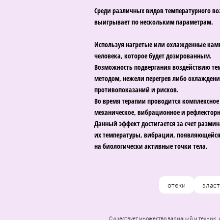
Среди различных видов температурного во
выигрывает по нескольким параметрам.
Используя нагретые или охлажденные камн
человека, которое будет дозированным.
Возможность подвергания воздействию тем
методом, нежели перегрев либо охлаждение
противопоказаний и рисков.
Во время терапии проводится комплексное 
механическое, вибрационное и рефлекторн
Данный эффект достигается за счет разми
их температуры, вибрации, появляющейся в
на биологически активные точки тела.
отеки
элас
Существует множество вариаций и техник, 