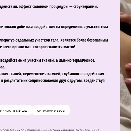
здействия, эффект салонной процедуры — стоунтерапии,
и можно добиться воздействия на определенные участки тела
ператур отдельных участков тела, является более безопасным
 всего организма, которое славится массой
воздействие на участки тканей, а именно термическое,
ое.
нания тканей, перемещения камней, глубинного воздействия
 результате их соприкосновения друг с другом, воздействуя
тичность мышц
снижение веса
используемых при применении массажа камнями, вытекающих из