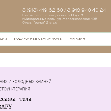
8 (918) 419 62 60 / 8 918 940 40 24
График работы: ежедневно с 10 до 21
г.Минеральные воды ул. Железноводская, 135
Отель "Гранат" 2 этаж
КЦИИ
ПОДАРОЧНЫЕ СЕРТИФИКАТЫ
МАГАЗИН
ЧИХ И ХОЛОДНЫХ КАМНЕЙ,
СТОУН-ТЕРАПИЯ
ссажа тела
RAPY