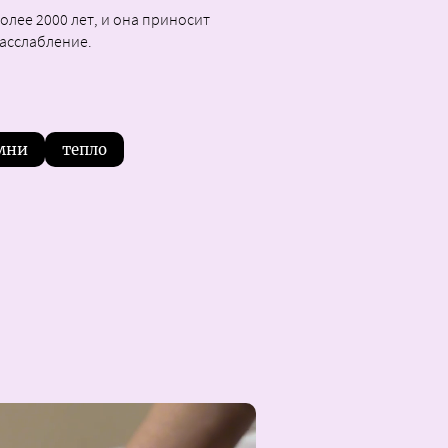
олее 2000 лет, и она приносит
асслабление.
амни
тепло