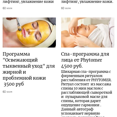
лифтинг, увлажнение кожи
лифтинг, увлажнение кожи.
60 мин
60 мин
Программа
Спа-программа для
"Освежающий
лица от Phytomer
тыквенный уход" для
4500 руб.
жирной и
Шикарная спа-программа с
фирменным ритуалом
проблемной кожи
расслабления от PHYTOMER.
3500 руб
Ритуал состоит из массажа
спины 10 мин маслом с
60 мин
расслабляющей сывороткой
и пузырьковой маске для
спины, которая дарит
ощущение гармонии .
Данный автограф
успокаивает нервную