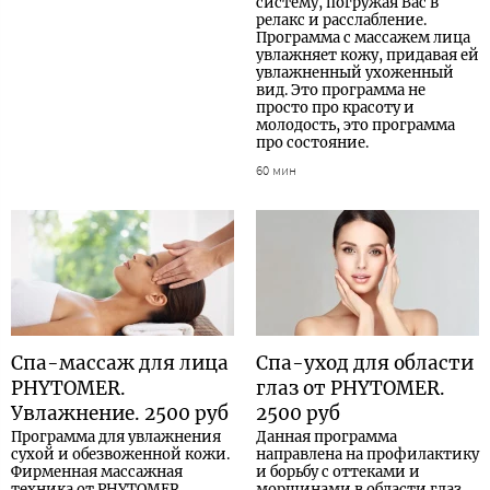
систему, погружая Вас в
релакс и расслабление.
Программа с массажем лица
увлажняет кожу, придавая ей
увлажненный ухоженный
вид. Это программа не
просто про красоту и
молодость, это программа
про состояние.
60 мин
Спа-массаж для лица
Спа-уход для области
PHYTOMER.
глаз от PHYTOMER.
Увлажнение. 2500 руб
2500 руб
Программа для увлажнения
Данная программа
сухой и обезвоженной кожи.
направлена на профилактику
Фирменная массажная
и борьбу с оттеками и
техника от PHYTOMER
морщинами в области глаз.