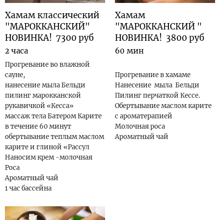
Хамам классический
Хамам
"МАРОККАНСКИЙ"
"МАРОККАНСКИЙ "
НОВИНКА! 7300 руб
НОВИНКА! 3800 руб
2 часа
60 мин
Прогревание во влажной
сауне,
Прогревание в хамаме
нанесение мыла Бельди
Нанесение мыла Бельди
пилинг марокканской
Пилинг перчаткой Кессе.
рукавичкой «Кесса»
Обертывание маслом карите
массаж тела Батером Карите
с ароматерапией
в течение 60 минут
Молочная роса
обертывание теплым маслом
Ароматный чай
карите и глиной «Рассул
Наносим крем -молочная
Роса
Ароматный чай
1 час бассейна