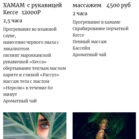
ХАМАМ с рукавицей
массажем 4500 руб
Кессе 12000Р
2 часа
2,5 часа
Прогревание в хамаме
Скрабирование перчаткой
Прогревание во влажной
Кессе
сауне,
Пенный массаж
нанесение черного мыла с
Бассейн
эвкалиптом
Ароматный чай
пилинг марокканской
рукавичкой «Кесса»
обертывание теплым маслом
карите и глиной «Рассул»
массаж тела с маслом
«Нероли» в течение 60
минут
Ароматный чай