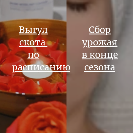
Выгул
Сбор
скота
урожая
по
в конце
расписанию
сезона