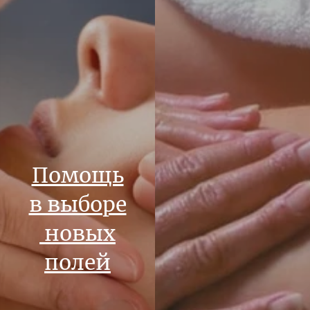
Помощь
в выборе
новых
полей