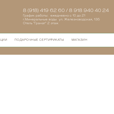
8 (918) 419 62 60 / 8 918 940 40 24
График работы: ежедневно с 10 до 21
г.Минеральные воды ул. Железноводская, 135
Отель "Гранат" 2 этаж
КЦИИ
ПОДАРОЧНЫЕ СЕРТИФИКАТЫ
МАГАЗИН