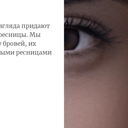
взгляда придают
 ресницы. Мы
 бровей, их
нными ресницами