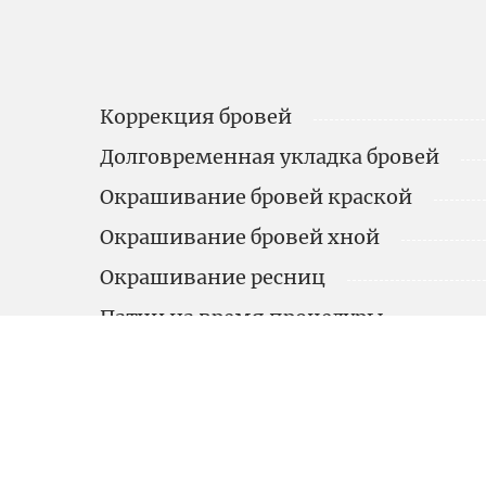
Коррекция бровей
Долговременная укладка бровей
Окрашивание бровей краской
Окрашивание бровей хной
Окрашивание ресниц
Патчи на время процедуры
Наращивание ресниц классика
Наращивание ресниц 2D
Наращивание ресниц 3D
Наращивание ресниц голливудский 