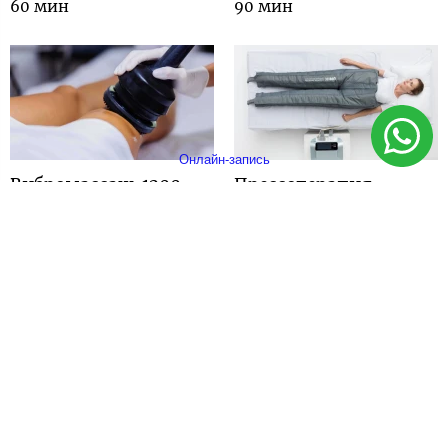
60 мин
90 мин
Онлайн-запись
Вибромассаж 1200
Прессотерапия
руб
штаны 800руб
45 минут
30 мин
Абонемент 10 сеансов -
Абонемент 4 процедуры
10 000 руб
2400 руб